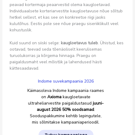
peavad kortermaja peaarvestid olema kaugloetavad.
Individuaalsete korteriarvestite kaugloetavuse nõue sõltub
hetkel sellest, et kas see on konkreetse riigi jaoks
kulutõhus. Eestis pole see nõue praegu siseriiklikult veel
kohustuslik.
Kuid suund on siiski selge:
kaugloetavus tuleb
. Ühistud, kes
ootavad, teevad seda tõenäoliselt keerulisemas
turuolukorras ja kõrgema hinnaga. Praegu on
paigaldusmaht veel mõistlik ja lahendused hästi
kättesaadavad.
Indome suvekampaania 2026
Käimasoleva Indome kampaania raames
on
Axioma
kaugloetavate
ultraheliarvestite paigaldustasud
juuni-
august 2026 50% soodsamad
.
Sooduspakkumine kehtib lepingutele,
mis sõlmitakse kampaaniaperioodil.
Tutvu kampaaniaga