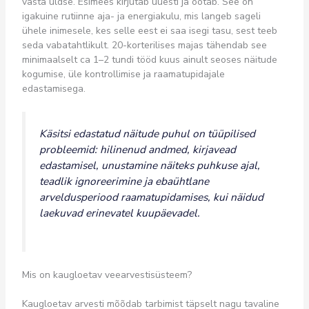
vasta üldse. Esimees kirjutab uuesti ja ootab. See on
igakuine rutiinne aja- ja energiakulu, mis langeb sageli
ühele inimesele, kes selle eest ei saa isegi tasu, sest teeb
seda vabatahtlikult. 20-korterilises majas tähendab see
minimaalselt ca 1–2 tundi tööd kuus ainult seoses näitude
kogumise, üle kontrollimise ja raamatupidajale
edastamisega.
Käsitsi edastatud näitude puhul on tüüpilised
probleemid: hilinenud andmed, kirjavead
edastamisel, unustamine näiteks puhkuse ajal,
teadlik ignoreerimine ja ebaühtlane
arveldusperiood raamatupidamises, kui näidud
laekuvad erinevatel kuupäevadel.
Mis on kaugloetav veearvestisüsteem?
Kaugloetav arvesti mõõdab tarbimist täpselt nagu tavaline