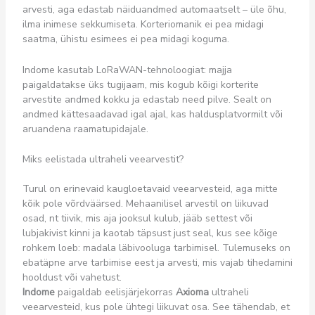
arvesti, aga edastab näiduandmed automaatselt – üle õhu,
ilma inimese sekkumiseta. Korteriomanik ei pea midagi
saatma, ühistu esimees ei pea midagi koguma.
Indome kasutab LoRaWAN-tehnoloogiat: majja
paigaldatakse üks tugijaam, mis kogub kõigi korterite
arvestite andmed kokku ja edastab need pilve. Sealt on
andmed kättesaadavad igal ajal, kas haldusplatvormilt või
aruandena raamatupidajale.
Miks eelistada ultraheli veearvestit?
Turul on erinevaid kaugloetavaid veearvesteid, aga mitte
kõik pole võrdväärsed. Mehaanilisel arvestil on liikuvad
osad, nt tiivik, mis aja jooksul kulub, jääb settest või
lubjakivist kinni ja kaotab täpsust just seal, kus see kõige
rohkem loeb: madala läbivooluga tarbimisel. Tulemuseks on
ebatäpne arve tarbimise eest ja arvesti, mis vajab tihedamini
hooldust või vahetust.
Indome
paigaldab eelisjärjekorras
Axioma
ultraheli
veearvesteid, kus pole ühtegi liikuvat osa. See tähendab, et