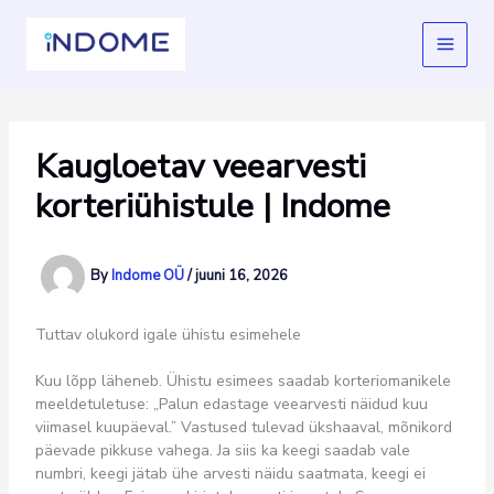
Skip
to
content
Kaugloetav veearvesti
korteriühistule | Indome
By
Indome OÜ
/
juuni 16, 2026
Tuttav olukord igale ühistu esimehele
Kuu lõpp läheneb. Ühistu esimees saadab korteriomanikele
meeldetuletuse: „Palun edastage veearvesti näidud kuu
viimasel kuupäeval.” Vastused tulevad ükshaaval, mõnikord
päevade pikkuse vahega. Ja siis ka keegi saadab vale
numbri, keegi jätab ühe arvesti näidu saatmata, keegi ei