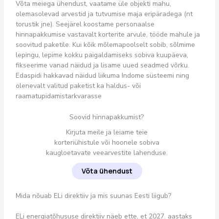
Võta meiega ühendust, vaatame üle objekti mahu,
olemasolevad arvestid ja tutvumise maja eripäradega (nt
torustik jne). Seejärel koostame personaalse
hinnapakkumise vastavalt korterite arvule, tööde mahule ja
soovitud paketile. Kui kõik mõlemapoolselt sobib, sõlmime
lepingu, lepime kokku paigaldamiseks sobiva kuupäeva,
fikseerime vanad näidud ja lisame uued seadmed võrku.
Edaspidi hakkavad näidud liikuma Indome süsteemi ning
olenevalt valitud paketist ka haldus- või
raamatupidamistarkvarasse
Soovid hinnapakkumist?
Kirjuta meile ja leiame teie
korteriühistule või hoonele sobiva
kaugloetavate veearvestite lahenduse.
Võta ühendust
Mida nõuab ELi direktiiv ja mis suunas Eesti liigub?
ELi energiatõhususe direktiiv näeb ette, et 2027. aastaks