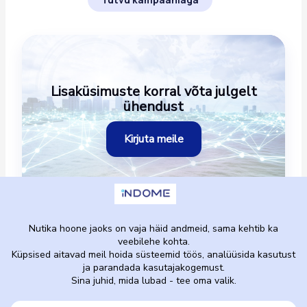
Lisaküsimuste korral võta julgelt
ühendust
Kirjuta meile
Avaleht
Privaatsuspoliitika