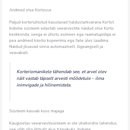
Andmed otse Kortosse
Paljud korteriühistud kasutavad haldustarkvarana Kortot.
Indome süsteem edastab veearvestite näidud otse Korto
keskkonda, seega ei ühistu esimees ega raamatupidaja ei
pea andmeid käsitsi kopeerima ega faile üles laadima.
Näidud jõuavad sinna automaatselt, õigeaegselt ja
veavabalt.
Korteriomanikele tähendab see, et arvel olev
näit vastab täpselt arvesti mõõdetule – ilma
inimvigade ja hilinemisteta.
Süsteem kasvab koos majaga
Kaugloetav veearvestisüsteem ei ole ühekordne lahendus,
see võib olla lihtsalt alus tulevikuks. Indome