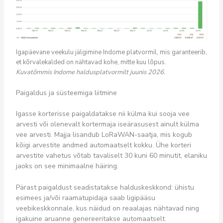
Igapäevane veekulu jälgimine Indome platvormil, mis garanteerib,
et kõrvalekalded on nähtavad kohe, mitte kuu lõpus.
Kuvatõmmis Indome haldusplatvormilt juunis 2026.
Paigaldus ja süsteemiga liitmine
Igasse korterisse paigaldatakse nii külma kui sooja vee
arvesti või olenevalt kortermaja iseärasusest ainult külma
vee arvesti. Majja lisandub LoRaWAN-saatja, mis kogub
kõigi arvestite andmed automaatselt kokku. Ühe korteri
arvestite vahetus võtab tavaliselt 30 kuni 60 minutit, elaniku
jaoks on see minimaalne häiring.
Pärast paigaldust seadistatakse halduskeskkond: ühistu
esimees ja/või raamatupidaja saab ligipääsu
veebikeskkonnale, kus näidud on reaalajas nähtavad ning
igakuine aruanne genereeritakse automaatselt.