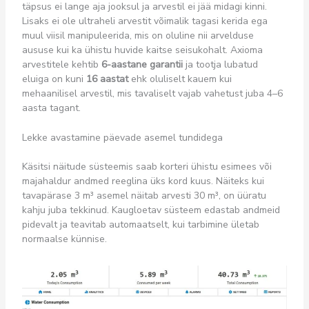
täpsus ei lange aja jooksul ja arvestil ei jää midagi kinni.
Lisaks ei ole ultraheli arvestit võimalik tagasi kerida ega
muul viisil manipuleerida, mis on oluline nii arvelduse
aususe kui ka ühistu huvide kaitse seisukohalt. Axioma
arvestitele kehtib
6-aastane garantii
ja tootja lubatud
eluiga on kuni
16 aastat
ehk oluliselt kauem kui
mehaanilisel arvestil, mis tavaliselt vajab vahetust juba 4–6
aasta tagant.
Lekke avastamine päevade asemel tundidega
Käsitsi näitude süsteemis saab korteri ühistu esimees või
majahaldur andmed reeglina üks kord kuus. Näiteks kui
tavapärase 3 m³ asemel näitab arvesti 30 m³, on üüratu
kahju juba tekkinud. Kaugloetav süsteem edastab andmeid
pidevalt ja teavitab automaatselt, kui tarbimine ületab
normaalse künnise.