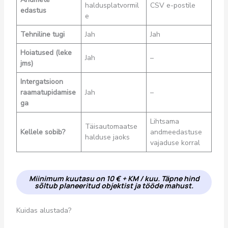
haldusplatvormil
CSV e-postile
edastus
e
Tehniline tugi
Jah
Jah
Hoiatused (leke
Jah
–
jms)
Intergatsioon
raamatupidamise
Jah
–
ga
Lihtsama
Täisautomaatse
Kellele sobib?
andmeedastuse
halduse jaoks
vajaduse korral
Miinimum kuutasu on 10 € + KM / kuu. Täpne hind
sõltub planeeritud objektist ja tööde mahust.
Kuidas alustada?