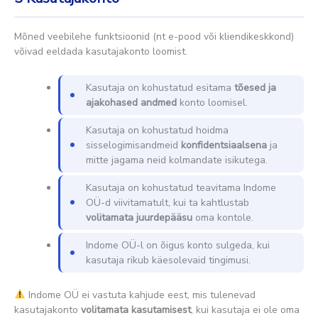
Mõned veebilehe funktsioonid (nt e-pood või kliendikeskkond)
võivad eeldada kasutajakonto loomist.
Kasutaja on kohustatud esitama
tõesed ja
ajakohased andmed
konto loomisel.
Kasutaja on kohustatud hoidma
sisselogimisandmeid
konfidentsiaalsena
ja
mitte jagama neid kolmandate isikutega.
Kasutaja on kohustatud teavitama Indome
OÜ-d viivitamatult, kui ta kahtlustab
volitamata juurdepääsu
oma kontole.
Indome OÜ-l on õigus konto sulgeda, kui
kasutaja rikub käesolevaid tingimusi.
Indome OÜ ei vastuta kahjude eest, mis tulenevad
kasutajakonto
volitamata kasutamisest
, kui kasutaja ei ole oma