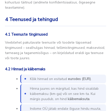
kohustusi täitnud (andmete konfidentsiaalsus, õigeaegne
teavitamine).
4
Teenused ja tehingud
4.1 Teenuste tingimused
Veebilehel pakutavate teenuste või toodete täpsemad
tingimused – sealhulgas hinnad, tellimistingimused, makseviisid,
tarneaeg ja taganemisõigus – on kirjeldatud eraldi iga teenuse
või toote juures.
4.2 Hinnad ja käibemaks
Kõik hinnad on esitatud
eurodes (EUR)
.
Hinna juures on märgitud, kas hind sisaldab
käibemaksu (km-ga) või on see km-ta. Kui
märgis puudub, on hind
käibemaksuta
.
Indome OÜ jätab endale õiguse hindu muuta,