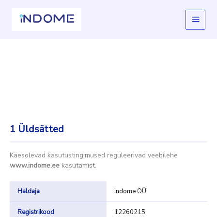
Skip
to
content
1
Üldsätted
Käesolevad kasutustingimused reguleerivad veebilehe
www.indome.ee
kasutamist.
Haldaja
Indome OÜ
Registrikood
12260215