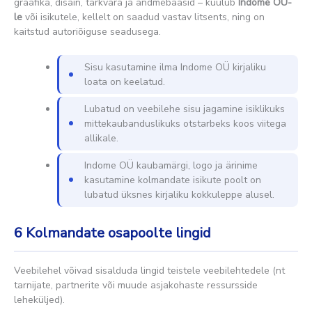
graafika, disain, tarkvara ja andmebaasid – kuulub
Indome OÜ-
le
või isikutele, kellelt on saadud vastav litsents, ning on
kaitstud autoriõiguse seadusega.
Sisu kasutamine ilma Indome OÜ kirjaliku
loata on keelatud.
Lubatud on veebilehe sisu jagamine isiklikuks
mittekaubanduslikuks otstarbeks koos viitega
allikale.
Indome OÜ kaubamärgi, logo ja ärinime
kasutamine kolmandate isikute poolt on
lubatud üksnes kirjaliku kokkuleppe alusel.
6
Kolmandate osapoolte lingid
Veebilehel võivad sisalduda lingid teistele veebilehtedele (nt
tarnijate, partnerite või muude asjakohaste ressursside
leheküljed).