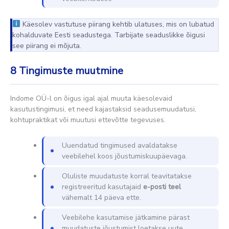
Käesolev vastutuse piirang kehtib ulatuses, mis on lubatud
kohalduvate Eesti seadustega. Tarbijate seaduslikke õigusi
see piirang ei mõjuta.
8
Tingimuste muutmine
Indome OÜ-l on õigus igal ajal muuta käesolevaid
kasutustingimusi, et need kajastaksid seadusemuudatusi,
kohtupraktikat või muutusi ettevõtte tegevuses.
Uuendatud tingimused avaldatakse
veebilehel koos jõustumiskuupäevaga.
Oluliste muudatuste korral teavitatakse
registreeritud kasutajaid
e-posti teel
vähemalt 14 päeva ette.
Veebilehe kasutamise jätkamine pärast
muudatuste jõustumist loetakse uute