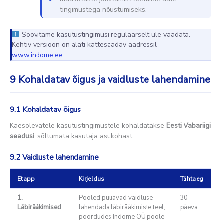
tingimustega nõustumiseks.
Soovitame kasutustingimusi regulaarselt üle vaadata.
Kehtiv versioon on alati kättesaadav aadressil
www.indome.ee
.
9
Kohaldatav õigus ja vaidluste lahendamine
9.1 Kohaldatav õigus
Käesolevatele kasutustingimustele kohaldatakse
Eesti Vabariigi
seadusi
, sõltumata kasutaja asukohast.
9.2 Vaidluste lahendamine
Etapp
Kirjeldus
Tähtaeg
1.
Pooled püüavad vaidluse
30
Läbirääkimised
lahendada läbirääkimiste teel,
päeva
pöördudes Indome OÜ poole