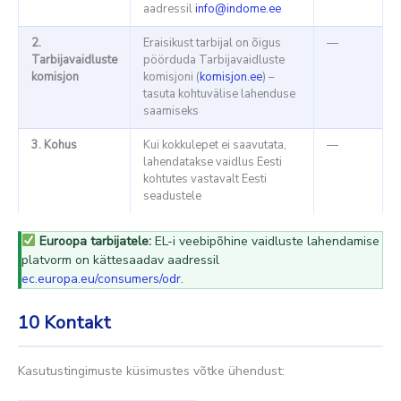
aadressil
info@indome.ee
2.
Eraisikust tarbijal on õigus
—
Tarbijavaidluste
pöörduda Tarbijavaidluste
komisjon
komisjoni (
komisjon.ee
) –
tasuta kohtuvälise lahenduse
saamiseks
3. Kohus
Kui kokkulepet ei saavutata,
—
lahendatakse vaidlus Eesti
kohtutes vastavalt Eesti
seadustele
Euroopa tarbijatele:
EL-i veebipõhine vaidluste lahendamise
platvorm on kättesaadav aadressil
ec.europa.eu/consumers/odr
.
10
Kontakt
Kasutustingimuste küsimustes võtke ühendust: