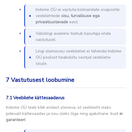
Indome OÜ ei vastuta kolmandate osapoolte
veebilehtede
sisu, turvalisuse ega
privaatsustavade
eest.
Välislingi avamine toimub kasutaja enda
vastutusel.
Lingi olemasolu veebilehel ei tähenda Indome
OÜ poolset heakskiitu seotud veebilehe
sisule.
7
Vastutusest loobumine
7.1 Veebilehe kättesaadavus
Indome OÜ teeb kõik endast oleneva, et veebileht oleks
pidevalt kättesaadav ja sisu oleks õige ning ajakohane, kuid
ei
garanteeri
: