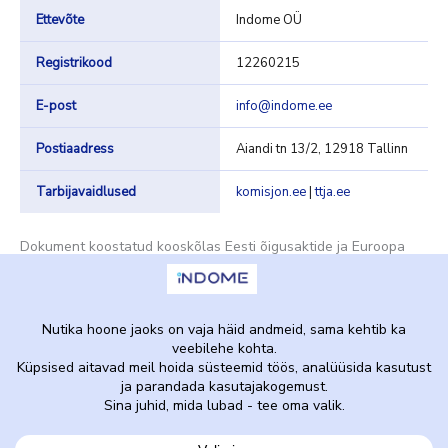
Ettevõte
Indome OÜ
Registrikood
12260215
E-post
info@indome.ee
Postiaadress
Aiandi tn 13/2, 12918 Tallinn
Tarbijavaidlused
komisjon.ee
|
ttja.ee
Dokument koostatud kooskõlas Eesti õigusaktide ja Euroopa
Liidu tarbijakaitsenormidega.
Indome OÜ | Registrikood 12260215 | Viimati uuendatud: 27.
mai 2026
Avaleht
Privaatsuspoliitika
Kasutustingimused