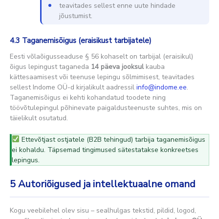
teavitades sellest enne uute hindade
jõustumist.
4.3 Taganemisõigus (eraisikust tarbijatele)
Eesti võlaõigusseaduse § 56 kohaselt on tarbijal (eraisikul)
õigus lepingust taganeda
14 päeva jooksul
kauba
kättesaamisest või teenuse lepingu sõlmimisest, teavitades
sellest Indome OÜ-d kirjalikult aadressil
info@indome.ee
.
Taganemisõigus ei kehti kohandatud toodete ning
töövõtulepingul põhinevate paigaldusteenuste suhtes, mis on
täielikult osutatud.
Ettevõtjast ostjatele (B2B tehingud) tarbija taganemisõigus
ei kohaldu. Täpsemad tingimused sätestatakse konkreetses
lepingus.
5
Autoriõigused ja intellektuaalne omand
Kogu veebilehel olev sisu – sealhulgas tekstid, pildid, logod,