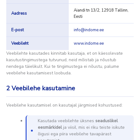
Aiandi tn 13/2, 12918 Tallinn,
Aadress
Eesti
E-post
info@indome.ee
Veebileht
www.indome.ee
Veebilehte kasutades kinnitab kasutaja, et on käesolevate
kasutustingimustega tutvunud, neid mõistab ja nõustub
nendega täielikult. Kui te tingimustega ei nõustu, palume
veebilehe kasutamisest loobuda.
2
Veebilehe kasutamine
Veebilehe kasutamisel on kasutajal järgmised kohustused:
Kasutada veebilehte üksnes
seaduslikel
eesmärkidel
ja viisil, mis ei riku teiste isikute
õigusi ega piira veebilehe tavapärast