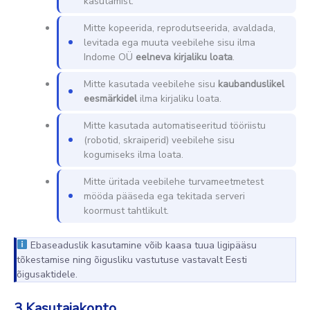
kasutamist.
Mitte kopeerida, reprodutseerida, avaldada,
levitada ega muuta veebilehe sisu ilma
Indome OÜ
eelneva kirjaliku loata
.
Mitte kasutada veebilehe sisu
kaubanduslikel
eesmärkidel
ilma kirjaliku loata.
Mitte kasutada automatiseeritud tööriistu
(robotid, skraiperid) veebilehe sisu
kogumiseks ilma loata.
Mitte üritada veebilehe turvameetmetest
mööda pääseda ega tekitada serveri
koormust tahtlikult.
Ebaseaduslik kasutamine võib kaasa tuua ligipääsu
tõkestamise ning õigusliku vastutuse vastavalt Eesti
õigusaktidele.
3
Kasutajakonto