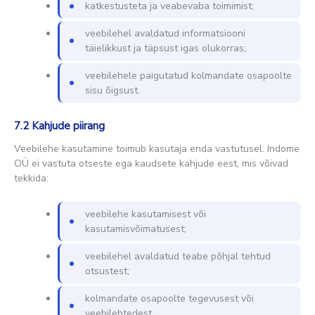
katkestusteta ja veabevaba toimimist;
veebilehel avaldatud informatsiooni
täielikkust ja täpsust igas olukorras;
veebilehele paigutatud kolmandate osapoolte
sisu õigsust.
7.2 Kahjude piirang
Veebilehe kasutamine toimub kasutaja enda vastutusel. Indome
OÜ ei vastuta otseste ega kaudsete kahjude eest, mis võivad
tekkida:
veebilehe kasutamisest või
kasutamisvõimatusest;
veebilehel avaldatud teabe põhjal tehtud
otsustest;
kolmandate osapoolte tegevusest või
veebilehtedest.